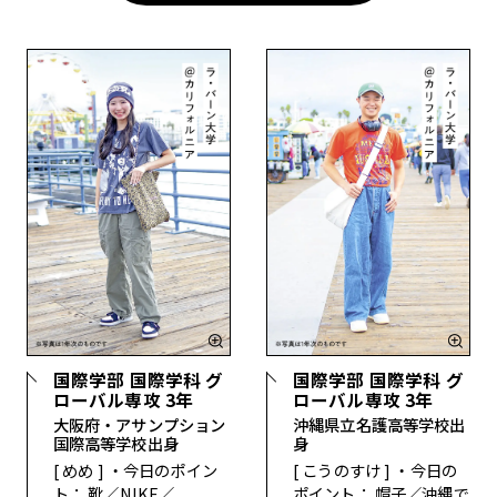
国際学部 国際学科 グ
国際学部 国際学科 グ
ローバル専攻 3年
ローバル専攻 3年
大阪府・アサンプション
沖縄県立名護高等学校出
国際高等学校出身
身
[
めめ
]
・今日のポイン
[
こうのすけ
]
・今日の
ト：
靴／NIKE／
ポイント：
帽子／沖縄で