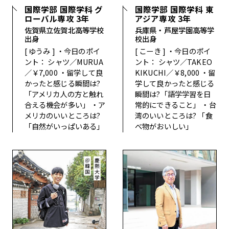
国際学部 国際学科 グ
国際学部 国際学科 東
ローバル専攻 3年
アジア専攻 3年
佐賀県立佐賀北高等学校
兵庫県・芦屋学園高等学
出身
校出身
[
ゆうみ
]
・今日のポイ
[
こーき
]
・今日のポイ
ント：
シャツ／MURUA
ント：
シャツ／TAKEO
／￥7,000
・留学して良
KIKUCHI／￥8,000
・留
かったと感じる瞬間は?
学して良かったと感じる
「アメリカ人の方と触れ
瞬間は?
「語学学習を日
合える機会が多い」
・ア
常的にできること」
・台
メリカのいいところは?
湾のいいところは?
「食
「自然がいっぱいある」
べ物がおいしい」