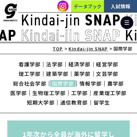
入試情報
データブック
TOP
Kindai-jin SNAP
国際学部
看護学部
法学部
経済学部
経営学部
理工学部
建築学部
薬学部
文芸学部
総合社会学部
国際学部
情報学部
農学部
医学部
生物理工学部
工学部
産業理工学部
短期大学部
通信教育部
留学生
1年次から全員が海外に留学し