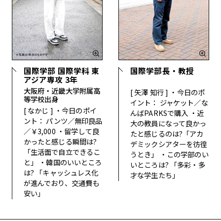
国際学部 国際学科 東
国際学部長・教授
アジア専攻 3年
大阪府・近畿大学附属高
[
矢澤 知行
]
・今日のポ
等学校出身
イント：
ジャケット／な
[
なかじ
]
・今日のポイ
んばPARKSで購入
・近
ント：
パンツ／無印良品
大の教員になって良かっ
／￥3,000
・留学して良
たと感じるのは?
「アカ
かったと感じる瞬間は?
デミックシアターを彷徨
「生活面で自立できるこ
うとき」
・この学部のい
と」
・韓国のいいところ
いところは?
「多彩・多
は?
「キャッシュレス化
才な学生たち」
が進んでおり、交通費も
安い」